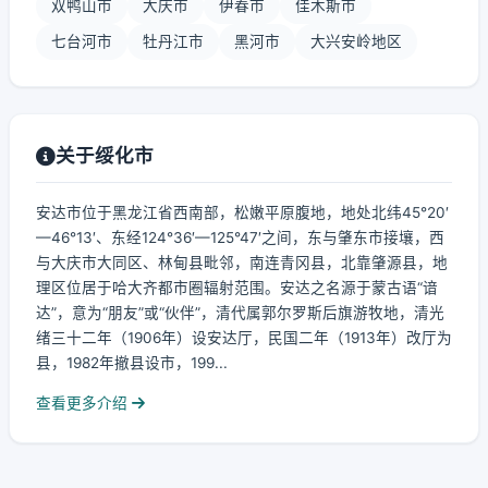
双鸭山市
大庆市
伊春市
佳木斯市
七台河市
牡丹江市
黑河市
大兴安岭地区
关于绥化市
安达市位于黑龙江省西南部，松嫩平原腹地，地处北纬45°20′
—46°13′、东经124°36′—125°47′之间，东与肇东市接壤，西
与大庆市大同区、林甸县毗邻，南连青冈县，北靠肇源县，地
理区位居于哈大齐都市圈辐射范围。安达之名源于蒙古语“谙
达”，意为“朋友”或“伙伴”，清代属郭尔罗斯后旗游牧地，清光
绪三十二年（1906年）设安达厅，民国二年（1913年）改厅为
县，1982年撤县设市，199...
查看更多介绍