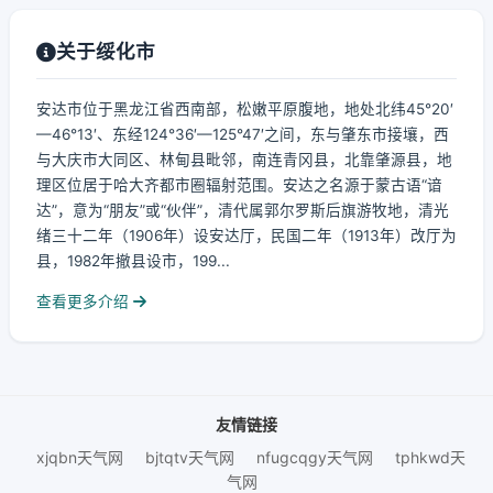
关于绥化市
安达市位于黑龙江省西南部，松嫩平原腹地，地处北纬45°20′
—46°13′、东经124°36′—125°47′之间，东与肇东市接壤，西
与大庆市大同区、林甸县毗邻，南连青冈县，北靠肇源县，地
理区位居于哈大齐都市圈辐射范围。安达之名源于蒙古语“谙
达”，意为“朋友”或“伙伴”，清代属郭尔罗斯后旗游牧地，清光
绪三十二年（1906年）设安达厅，民国二年（1913年）改厅为
县，1982年撤县设市，199...
查看更多介绍
友情链接
xjqbn天气网
bjtqtv天气网
nfugcqgy天气网
tphkwd天
气网