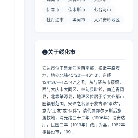
伊春市
佳木斯市
七台河市
牡丹江市
黑河市
大兴安岭地区
】
关于绥化市
安达市位于黑龙江省西南部，松嫩平原腹
地，地处北纬45°20′—46°13′、东经
124°36′—125°47′之间，东与肇东市接壤，
西与大庆市大同区、林甸县毗邻，南连青冈
县，北靠肇源县，地理区位居于哈大齐都市
圈辐射范围。安达之名源于蒙古语“谙达”，
意为“朋友”或“伙伴”，清代属郭尔罗斯后旗
游牧地，清光绪三十二年（1906年）设安达
厅，民国二年（1913年）改厅为县，1982年
撤县设市，199...