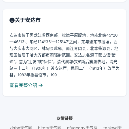
关于安达市
安达市位于黑龙江省西南部，松嫩平原腹地，地处北纬45°20′
—46°13′、东经124°36′—125°47′之间，东与肇东市接壤，西
与大庆市大同区、林甸县毗邻，南连青冈县，北靠肇源县，地
理区位居于哈大齐都市圈辐射范围。安达之名源于蒙古语“谙
达”，意为“朋友”或“伙伴”，清代属郭尔罗斯后旗游牧地，清光
绪三十二年（1906年）设安达厅，民国二年（1913年）改厅为
县，1982年撤县设市，199...
查看完整介绍
友情链接
xjqbn天气网
bjtqtv天气网
nfugcqgy天气网
tphkwd天