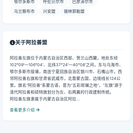
鄂尔多斯市
呼伦贝尔市
巴彦淖尔市
乌兰察布市
兴安盟
锡林郭勒盟
关于阿拉善盟
阿拉善左旗位于内蒙古自治区西部、贺兰山西麓，地处东经
102°09′—106°04′、北纬37°24′—40°08′之间，东与乌海市、
鄂尔多斯市接壤，南连宁夏回族自治区银川市、石嘴山市，西
邻阿拉善右旗和甘肃省武威市，北靠蒙古国，边境线长124公
里。旗名“阿拉善”系蒙古语，意为“五彩斑斓之地”，“左旗”源于
清代阿拉善和硕特旗划分为左、右两翼的行政建制传统。
阿拉善左旗隶属于内蒙古自治区阿拉...
查看更多介绍