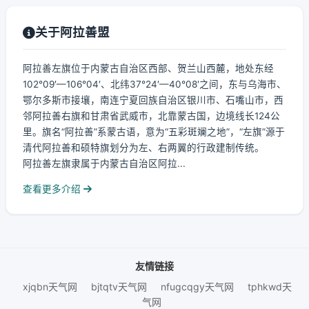
关于阿拉善盟
阿拉善左旗位于内蒙古自治区西部、贺兰山西麓，地处东经
102°09′—106°04′、北纬37°24′—40°08′之间，东与乌海市、
鄂尔多斯市接壤，南连宁夏回族自治区银川市、石嘴山市，西
邻阿拉善右旗和甘肃省武威市，北靠蒙古国，边境线长124公
里。旗名“阿拉善”系蒙古语，意为“五彩斑斓之地”，“左旗”源于
清代阿拉善和硕特旗划分为左、右两翼的行政建制传统。
阿拉善左旗隶属于内蒙古自治区阿拉...
查看更多介绍
友情链接
xjqbn天气网
bjtqtv天气网
nfugcqgy天气网
tphkwd天
气网