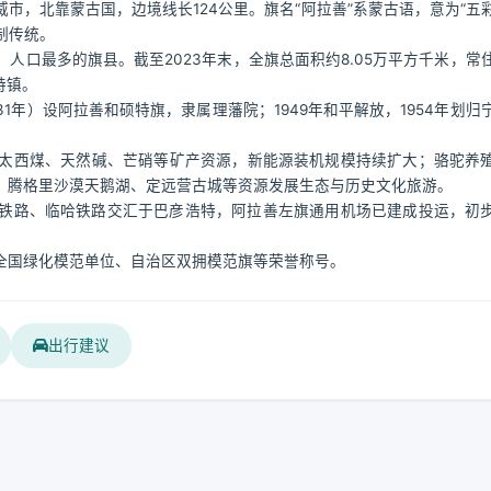
市，北靠蒙古国，边境线长124公里。旗名“阿拉善”系蒙古语，意为“五
制传统。
人口最多的旗县。截至2023年末，全旗总面积约8.05万平方千米，常
特镇。
1年）设阿拉善和硕特旗，隶属理藩院；1949年和平解放，1954年划归
太西煤、天然碱、芒硝等矿产资源，新能源装机规模持续扩大；骆驼养
、腾格里沙漠天鹅湖、定远营古城等资源发展生态与历史文化旅游。
兰铁路、临哈铁路交汇于巴彦浩特，阿拉善左旗通用机场已建成投运，初
全国绿化模范单位、自治区双拥模范旗等荣誉称号。
出行建议