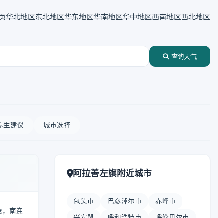
页
华北地区
东北地区
华东地区
华南地区
华中地区
西南地区
西北地区
查询天气
养生建议
城市选择
阿拉善左旗附近城市
包头市
巴彦淖尔市
赤峰市
壤，南连
兴安盟
呼和浩特市
呼伦贝尔市