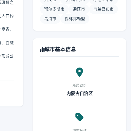
彩斑斓之
鄂尔多斯市
通辽市
乌兰察布市
住人口约
乌海市
锡林郭勒盟
宁夏省，
殖、白绒
城市基本信息
步形成公
所属省份
内蒙古自治区
城市名称