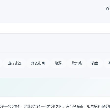
首
出行建议
穿衣指南
旅游
紫外线
钓鱼
—106°04′、北纬37°24′—40°08′之间，东与乌海市、鄂尔多斯市接