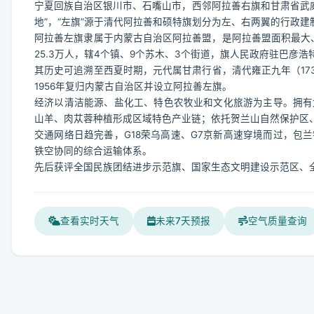
宁夏回族自治区银川市、石嘴山市，西邻阿拉善右旗和甘肃省武威
地”，“左旗”源于清代阿拉善和硕特旗划分为左、右两翼的行政建
阿拉善左旗隶属于内蒙古自治区阿拉善盟，是阿拉善盟面积最大、
25.3万人，辖4个镇、9个苏木、3个街道，旗人民政府驻巴彦浩
其历史可追溯至西夏时期，元代属甘肃行省，清代雍正九年（173
1956年复归内蒙古自治区并设立阿拉善左旗。
经济以清洁能源、盐化工、特色农牧业和文化旅游为主导。拥有
山羊、肉苁蓉种植形成区域特色产业链；依托贺兰山自然保护区
交通网络日趋完善，G18荣乌高速、G7京新高速穿境而过，包
铁空协同的综合运输体系。
先后获评全国民族团结进步示范旗、国家生态文明建设示范区、
查看实时天气
未来7天预报
空气质量查询