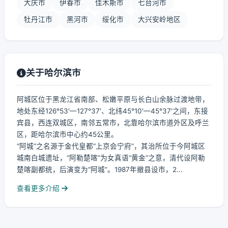
大庆市
伊春市
佳木斯市
七台河市
牡丹江市
黑河市
绥化市
大兴安岭地区
关于哈尔滨市
阿城区位于黑龙江省南部、松嫩平原与长白山余脉过渡地带，
地处东经126°53′—127°37′、北纬45°10′—45°37′之间，东接
宾县，西连双城区，南邻五常市，北靠哈尔滨市道外区及呼兰
区，距哈尔滨市中心约45公里。
“阿城”之名源于金代皇都“上京会宁府”，其治所位于今阿城区
城南白城遗址，“阿勒楚喀”为女真语“黄金”之意，清代设阿勒
楚喀副都统，后演变为“阿城”。1987年撤县设市，2...
查看更多介绍