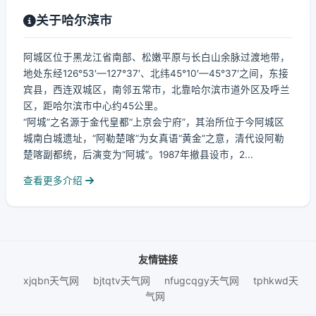
关于哈尔滨市
阿城区位于黑龙江省南部、松嫩平原与长白山余脉过渡地带，
地处东经126°53′—127°37′、北纬45°10′—45°37′之间，东接
宾县，西连双城区，南邻五常市，北靠哈尔滨市道外区及呼兰
区，距哈尔滨市中心约45公里。
“阿城”之名源于金代皇都“上京会宁府”，其治所位于今阿城区
城南白城遗址，“阿勒楚喀”为女真语“黄金”之意，清代设阿勒
楚喀副都统，后演变为“阿城”。1987年撤县设市，2...
查看更多介绍
友情链接
xjqbn天气网
bjtqtv天气网
nfugcqgy天气网
tphkwd天
气网