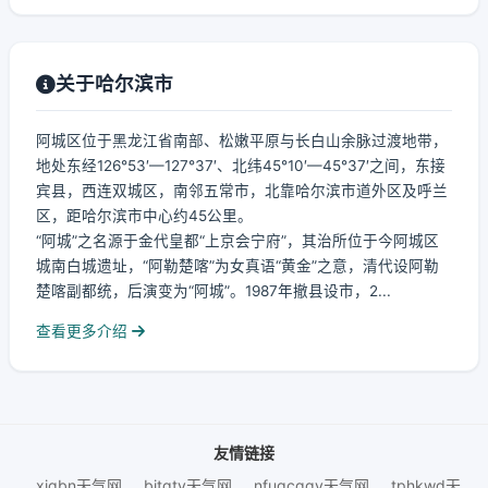
关于哈尔滨市
阿城区位于黑龙江省南部、松嫩平原与长白山余脉过渡地带，
地处东经126°53′—127°37′、北纬45°10′—45°37′之间，东接
宾县，西连双城区，南邻五常市，北靠哈尔滨市道外区及呼兰
区，距哈尔滨市中心约45公里。
“阿城”之名源于金代皇都“上京会宁府”，其治所位于今阿城区
城南白城遗址，“阿勒楚喀”为女真语“黄金”之意，清代设阿勒
楚喀副都统，后演变为“阿城”。1987年撤县设市，2...
查看更多介绍
友情链接
xjqbn天气网
bjtqtv天气网
nfugcqgy天气网
tphkwd天