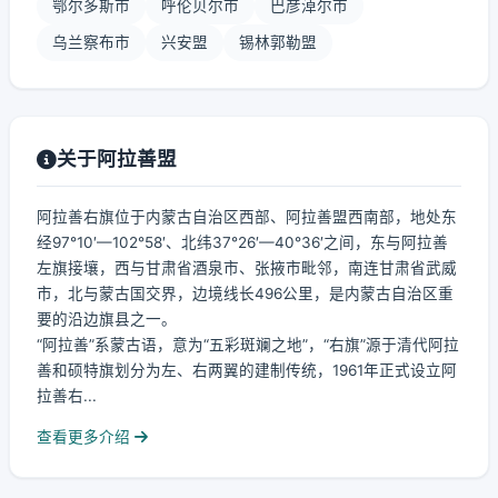
鄂尔多斯市
呼伦贝尔市
巴彦淖尔市
乌兰察布市
兴安盟
锡林郭勒盟
关于阿拉善盟
阿拉善右旗位于内蒙古自治区西部、阿拉善盟西南部，地处东
经97°10′—102°58′、北纬37°26′—40°36′之间，东与阿拉善
左旗接壤，西与甘肃省酒泉市、张掖市毗邻，南连甘肃省武威
市，北与蒙古国交界，边境线长496公里，是内蒙古自治区重
要的沿边旗县之一。
“阿拉善”系蒙古语，意为“五彩斑斓之地”，“右旗”源于清代阿拉
善和硕特旗划分为左、右两翼的建制传统，1961年正式设立阿
拉善右...
查看更多介绍