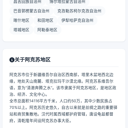
昌吉回族自治州
博尔塔拉蒙古自治州
巴音郭楞蒙古自治州
克孜勒苏柯尔克孜自治州
喀什地区
和田地区
伊犁哈萨克自治州
塔城地区
阿勒泰地区
关于阿克苏地区
阿克苏市位于新疆维吾尔自治区西南部，塔里木盆地西北边
缘，地处天山南麓、塔克拉玛干沙漠北缘。阿克苏系维吾尔
语，意为“清澈奔腾之水”。该市隶属于阿克苏地区，是地区政
治、经济、文化中心。
全市总面积14116平方千米，人口约50万，其中少数民族占
70%以上。阿克苏历史悠久，自古以来就是丝绸之路的重要驿
站和商贸集散地。汉代时属西域都护府管辖，唐设龟兹都督
府，清乾隆年间设阿克苏办事大臣。
...