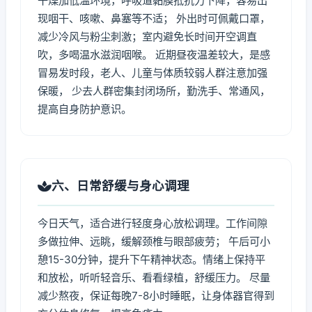
干燥加低温环境，呼吸道黏膜抵抗力下降，容易出
现咽干、咳嗽、鼻塞等不适； 外出时可佩戴口罩，
减少冷风与粉尘刺激；室内避免长时间开空调直
吹，多喝温水滋润咽喉。 近期昼夜温差较大，是感
冒易发时段，老人、儿童与体质较弱人群注意加强
保暖， 少去人群密集封闭场所，勤洗手、常通风，
提高自身防护意识。
六、日常舒缓与身心调理
今日天气，适合进行轻度身心放松调理。工作间隙
多做拉伸、远眺，缓解颈椎与眼部疲劳； 午后可小
憩15-30分钟，提升下午精神状态。情绪上保持平
和放松，听听轻音乐、看看绿植，舒缓压力。 尽量
减少熬夜，保证每晚7-8小时睡眠，让身体器官得到