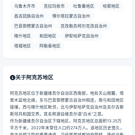
乌鲁木齐市
克拉玛依市
吐鲁番地区
哈密地区
昌吉回族自治州
博尔塔拉蒙古自治州
巴音郭楞蒙古自治州
克孜勒苏柯尔克孜自治州
喀什地区
和田地区
伊犁哈萨克自治州
塔城地区
阿勒泰地区
关于阿克苏地区
阿克苏地区位于新疆维吾尔自治区西南部，地处天山南麓、塔
里木盆地北缘，东与巴音郭楞蒙古自治州相连，南与和田地区
接壤，西与喀什地区毗邻，北与伊犁哈萨克自治州及吉尔吉斯
斯坦共和国交界。其名称源自维吾尔语“白水”之意。
作为新疆维吾尔自治区下辖地区，阿克苏地区总面积13.25万
平方千米，2022年末常住人口约274万人。该地区历史悠久，
是古丝绸之路的重要通道，汉代属西域都护府管辖，唐代设龟