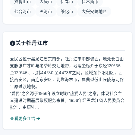
双鸭山市
大庆市
伊春市
佳木斯市
七台河市
黑河市
绥化市
大兴安岭地区
关于牡丹江市
爱民区位于黑龙江省东南部，牡丹江市中部偏西，地处长白山
支脉张广才岭与老爷岭交汇地带，地理坐标介于东经129°35′
至129°45′、北纬44°30′至44°38′之间。区域东邻阳明区，西
接西安区，南连东安区，北靠海林市，属典型低山丘陵与河谷
平原过渡地貌。
“爱民”之名源于1956年设立时取“热爱人民”之意，体现社会主
义建设时期基层政权服务宗旨。1956年经黑龙江省人民委员会
批准，由原牡...
查看更多介绍