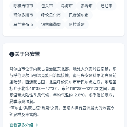
呼和浩特市
包头市
乌海市
赤峰市
通辽市
鄂尔多斯市
呼伦贝尔市
巴彦淖尔市
乌兰察布市
锡林郭勒盟
阿拉善盟
关于兴安盟
阿尔山市位于内蒙古自治区东北部，地处大兴安岭西南麓，东
与呼伦贝尔市鄂温克族自治旗接壤，南与兴安盟科尔沁右翼前
旗毗邻，西连蒙古国，北靠呼伦贝尔市新巴尔虎左旗，地理坐
标介于北纬46°38′—47°37′、东经119°28′—121°23′之间，属
寒温带大陆性季风气候，年均气温约-2.8℃，冬季漫长寒冷，
夏季凉爽湿润。
“阿尔山”系蒙古语“热泉”之意，因境内拥有亚洲最大的地表冷
矿泉群及丰富的...
查看更多介绍