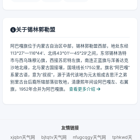
关于锡林郭勒盟
阿巴嘎旗位于内蒙古自治区中部，锡林郭勒盟西部，地处东经
113°27′—116°44′、北纬43°01′—45°29′之间，东邻锡林浩特
市与西乌珠穆沁旗，西接苏尼特左旗，南连正蓝旗与浑善达克
沙地北缘，北与蒙古国接壤，国境线长175公里。旗名“阿巴嘎”
系蒙古语，意为“叔叔”，源于清代该地为元太祖成吉思汗之弟
别里古台后裔所辖部落驻牧地，清康熙年间设阿巴嘎左、右翼
旗，1952年合并为阿巴嘎旗。
查看更多介绍
友情链接
xjqbn天气网
bjtqtv天气网
nfugcqgy天气网
tphkwd天