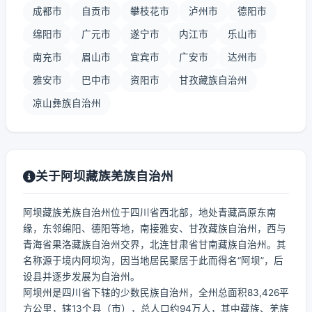
成都市
自贡市
攀枝花市
泸州市
德阳市
绵阳市
广元市
遂宁市
内江市
乐山市
南充市
眉山市
宜宾市
广安市
达州市
雅安市
巴中市
资阳市
甘孜藏族自治州
凉山彝族自治州
关于阿坝藏族羌族自治州
阿坝藏族羌族自治州位于四川省西北部，地处青藏高原东南
缘，东邻绵阳、德阳等地，南接雅安、甘孜藏族自治州，西与
青海省果洛藏族自治州交界，北连甘肃省甘南藏族自治州。其
名称源于境内阿坝沟，因当地居民聚居于此而得名“阿坝”，后
设县并逐步发展为自治州。
阿坝州是四川省下辖的少数民族自治州，全州总面积83,426平
方公里，辖13个县（市），总人口约94万人，其中藏族、羌族